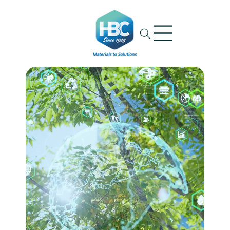
Ski
t
conten